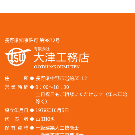
長野県知事許可 第9872号
住
所
長野県中野市岩船55-12
営
業
時
間
9：00〜18：30
土日祝日もご相談いただけます（年末年始
除く）
設
立
年
月
日
1978年10月5日
代
表
者
山田和也
保
有
資
格
一級建築大工技能士
一級建築施工管理技士