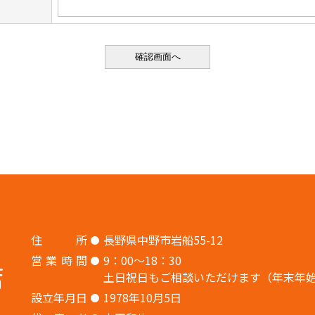
住
所
長野県中野市岩船55-12
営
業
時
間
9：00〜18：30
土日祝日もご相談いただけます（年末年
設
立
年
月
日
1978年10月5日