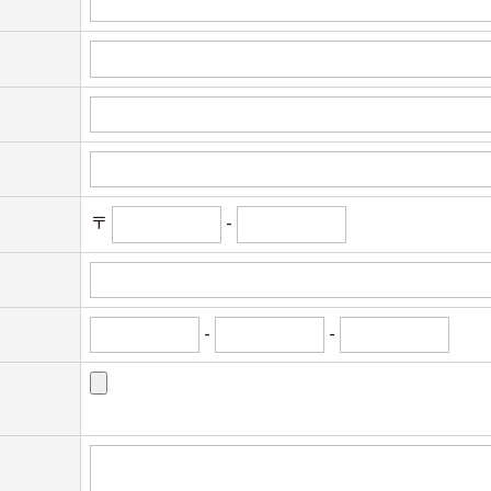
〒
-
-
-