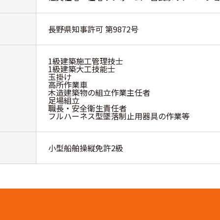
長野県知事許可 第9872号
1級建築施工管理技士
1級建築大工技能士
玉掛け
高所作業車
木造建築物の組立作業主任者
足場組立
職長・安全衛生責任者
フルハーネス型墜落制止用器具の作業等
小型船舶操縦免許2級