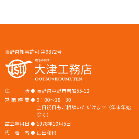
長野県知事許可 第9872号
住
所
長野県中野市岩船55-12
営
業
時
間
9：00〜18：30
土日祝日もご相談いただけます（年末年始
除く）
設
立
年
月
日
1978年10月5日
代
表
者
山田和也