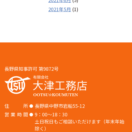
2021年6月
(5)
2021年5月
(1)
長野県知事許可 第9872号
住
所
長野県中野市岩船55-12
営
業
時
間
9：00〜18：30
土日祝日もご相談いただけます（年末年始
除く）