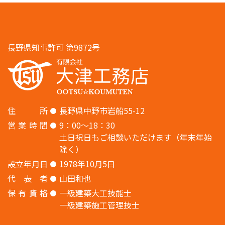
長野県知事許可 第9872号
住
所
長野県中野市岩船55-12
営
業
時
間
9：00〜18：30
土日祝日もご相談いただけます（年末年始
除く）
設
立
年
月
日
1978年10月5日
代
表
者
山田和也
保
有
資
格
一級建築大工技能士
一級建築施工管理技士