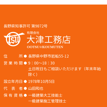
長野県知事許可 第9872号
住
所
長野県中野市岩船55-12
営
業
時
間
9：00〜18：30
土日祝日もご相談いただけます（年末年始
除く）
設
立
年
月
日
1978年10月5日
代
表
者
山田和也
保
有
資
格
一級建築大工技能士
一級建築施工管理技士