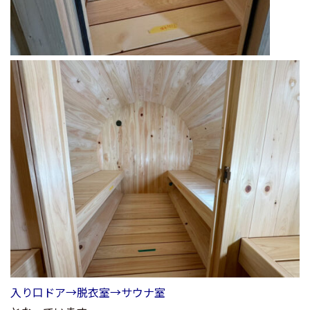
入り口ドア→脱衣室→サウナ室